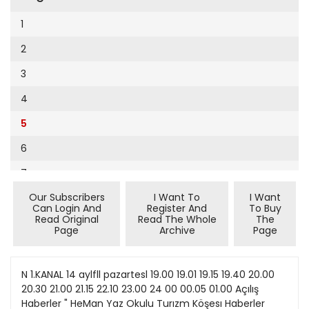
Cumhuriyet Sağlıklı Beslenme
1
Cumhuriyet Sokak
2
Cumhuriyet Spor
3
Cumhuriyet Strateji
4
Cumhuriyet Tarım
5
Cumhuriyet Yılbaşı
6
Çerçeve Eki
7
Çocuk Kitap
Our Subscribers
I Want To
I Want
8
Dergi Eki
Can Login And
Register And
To Buy
Read Original
Read The Whole
The
9
Ekonomi Eki
Page
Archive
Page
10
Eskişehir
11
N 1.KANAL 14 aylfll pazartesl 19.00 19.01 19.15 19.40 20.00
Evleniyoruz
20.30 21.00 21.15 22.10 23.00 24 00 00.05 01.00 Açılış
12
Güney Dogu
Haberler " HeMan Yaz Okulu Turızm Köşesı Haberler