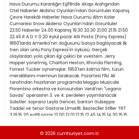
Hava Durumu Karanlığın Eşlfllnde 4Kapı Arahgından
13
Kitap Eki
Otel Haberler Akdsnız Oyunlan'ndan Göruntuler Kapanış
14
Çevre Harekâlı Haberler Hava Ourumu Altm Kızlar
Özel Ekler
Cumariesı Snow Akdenız Oyunlan'ndan Görunluler
15
23.50 Haberler 24.00 Kapanış 19.30 20.30 21.00 21.15 21.50
Özel Okullar
22.45 R A D Y 0 20 eylül pazar Atlı Posta (Pony Express)
16
Sevgililer Günü
1860'larda Amerika'nın doğusunu batıya baglayacak ilk
tren olan ünlü Pony Express'in öyküsü. Gerçek
17
Siyaset Eki
olaylardan yola çıkan ılgi çekici bir vvestern. Jerry
18
Hopper yönetmiş, Charlton Heston, Rhonda Flemlng,
Sürdürülebilir yaşam
Forrest Tucker oynamışlar. 1953'ten kalma film, türün
19
Turizm Eki
meraklılarını memnun bırakacak. Pazartesi Flliz Ali
tarafından hazırlanan programda Maggio Musicale
20
Yerel Yönetimler
Florentino orkestra ve korosundan Verdi'nın "Legano
21
Savası" operasının 3. ve 4. perdelerı yayımlanacak
Solıstler: soprano Leyla Gencer, barıton Gulseppe
22
Taddei ve tenor Gastone Llmarllli. Bestecller Stlller TRT
3 19.15 20 eylfll pazar 12.00 12.01 12.15 12.45 14.15 14.30 15.15
23
16.15 17.15 Açılış Haberler Voltron Pa2ar Slneması
Terkedılmışler Sohbeı Rekabel Pazar Konserı Tayland'a
24
© 2026
cumhuriyet.com.tr
Yolculuk Televızyonda Sınema Atlı ' 15 eylül salı 19.00