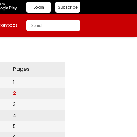
Login
Subscribe
Contact
Pages
1
2
3
4
5