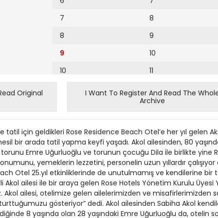
6
7
7
8
8
9
9
10
10
11
11
12
Read Original
I Want To Register And Read The Whol
Archive
12
13
14
e tatil için geldikleri Rose Residence Beach Otel’e her yıl gelen Ak
15
sil bir arada tatil yapma keyfi yaşadı. Akol ailesinden, 80 yaşındak
, torunu Emre Uğurluoğlu ve torunun çocuğu Dila ile birlikte yin
16
lin konumunu, yemeklerin lezzetini, personelin uzun yıllardır çalışıyor 
h Otel 25.yıl etkinliklerinde de unutulmamış ve kendilerine bir tat
17
rli Akol ailesi ile bir araya gelen Rose Hotels Yönetim Kurulu Üyes
 Akol ailesi, otelimize gelen ailelerimizden ve misafirlerimizden sa
18
oturttuğumuzu gösteriyor” dedi. Akol ailesinden Sabiha Akol kendile
19
 geldiğinde 8 yaşında olan 28 yaşındaki Emre Uğurluoğlu da, otelin s