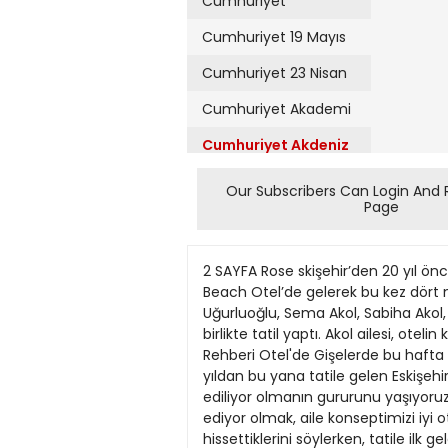
Cumhuriyet
Cumhuriyet 19 Mayıs
Cumhuriyet 23 Nisan
Cumhuriyet Akademi
Cumhuriyet Akdeniz
Cumhuriyet Alışveriş
Our Subscribers Can Login And 
Page
Cumhuriyet Almanya
Cumhuriyet Anadolu
2 SAYFA Rose skişehir’den 20 yıl önc
Cumhuriyet Ankara
Beach Otel’de gelerek bu kez dört ne
Uğurluoğlu, Sema Akol, Sabiha Akol
Cumhuriyet Büyük
birlikte tatil yaptı. Akol ailesi, ote
Taaruz
Rehberi Otel'de Gişelerde bu hafta ac
yıldan bu yana tatile gelen Eskişehi
Cumhuriyet
Cumartesi
ediliyor olmanın gururunu yaşıyoruz.
ediyor olmak, aile konseptimizi iyi 
Cumhuriyet Çevre
hissettiklerini söylerken, tatile ilk