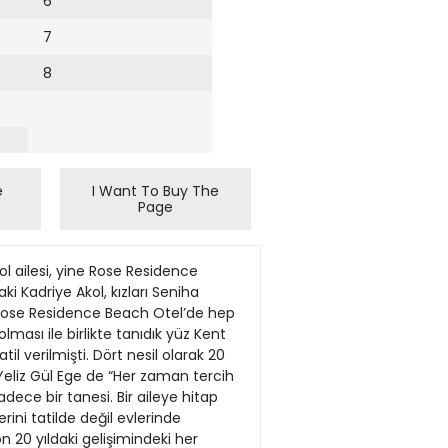
6
7
8
e
I Want To Buy The
Page
ol ailesi, yine Rose Residence
i Kadriye Akol, kızları Seniha
e Rose Residence Beach Otel’de hep
olması ile birlikte tanıdık yüz Kent
il verilmişti. Dört nesil olarak 20
i Yeliz Gül Ege de “Her zaman tercih
dece bir tanesi. Bir aileye hitap
rini tatilde değil evlerinde
on 20 yıldaki gelişimindeki her