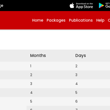
çe
Home
Packages
Publications
Help
Months
Days
1
2
2
3
3
4
4
5
5
6