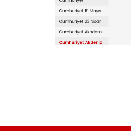
Cumhuriyet
Cumhuriyet 19 Mayıs
Cumhuriyet 23 Nisan
Cumhuriyet Akademi
Cumhuriyet Akdeniz
Cumhuriyet Alışveriş
Cumhuriyet Almanya
Cumhuriyet Anadolu
Cumhuriyet Ankara
Cumhuriyet Büyük
Taaruz
Cumhuriyet
Cumartesi
Cumhuriyet Çevre