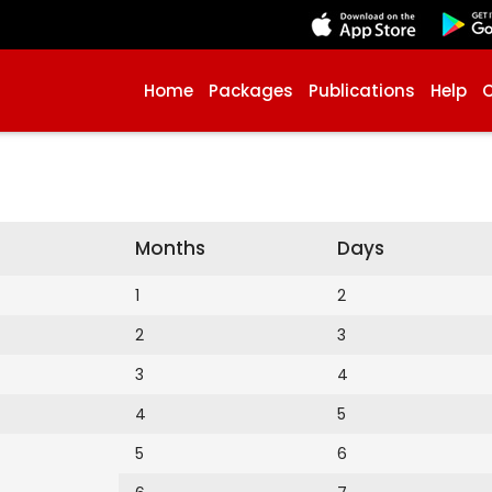
Home
Packages
Publications
Help
Months
Days
1
2
2
3
3
4
4
5
5
6