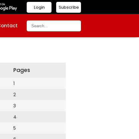
Login
Subscribe
Contact
Pages
1
2
3
4
5