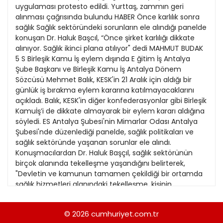
21
uygulaması protesto edildi. Yurttaş, zammın geri
Kitap Eki
alınması çağrısında bulundu HABER Önce karlılık sonra
22
sağlık Sağlık sektöründeki sorunların ele alındığı panelde
Özel Ekler
konuşan Dr. Haluk Başcıl, “Önce şirket karlılığı dikkate
23
alınıyor. Sağlık ikinci plana atılıyor" dedi MAHMUT BUDAK
Özel Okullar
5 S Birleşik Kamu İş eylem dışında E ğitim İş Antalya
24
Sevgililer Günü
Şube Başkanı ve Birleşik Kamu İş Antalya Dönem
25
Sözcüsü Mehmet Balık, KESK'in 21 Aralık için aldığı bir
Siyaset Eki
günlük iş bırakma eylem kararına katılmayacaklarını
26
açıkladı. Balık, KESK'in diğer konfederasyonlar gibi Birleşik
Sürdürülebilir yaşam
Kamuİş’i de dikkate almayarak bir eylem kararı aldığına
27
Turizm Eki
söyledi. ES Antalya Şubesi'nin Mimarlar Odası Antalya
28
Şubesi'nde düzenlediği panelde, sağlık politikaları ve
Yerel Yönetimler
sağlık sektöründe yaşanan sorunlar ele alındı.
29
Konuşmacılardan Dr. Haluk Başçıl, sağlık sektörünün
birçok alanında tekelleşme yaşandığını belirterek,
30
"Devletin ve kamunun tamamen çekildiği bir ortamda
sağlık hizmetleri alanındaki tekelleşme, kişinin
31
sağlığından çok, şirket karlılığını dikkate alan bir sağlık
anlayışını getirmeye başladı" dedi. TTB Merkez Konseyi
© 2026
cumhuriyet.com.tr
Üyesi Dr. Osman Öztürk ise "12 Kasım'da geniş bir