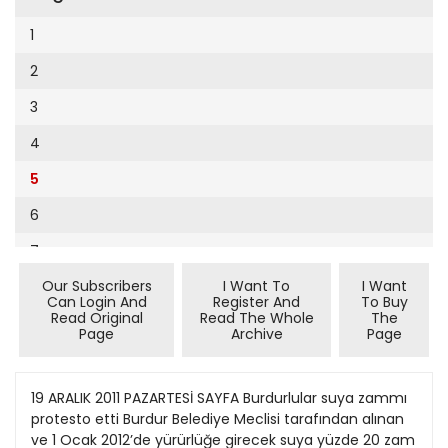
Cumhuriyet Sağlıklı Beslenme
9
1
Cumhuriyet Sokak
10
2
Cumhuriyet Spor
11
3
Cumhuriyet Strateji
12
4
Cumhuriyet Tarım
13
5
Cumhuriyet Yılbaşı
14
6
Çerçeve Eki
15
7
Çocuk Kitap
16
Our Subscribers
I Want To
I Want
8
Dergi Eki
Can Login And
Register And
To Buy
17
Read Original
Read The Whole
The
Ekonomi Eki
Page
Archive
Page
18
Eskişehir
19
19 ARALIK 2011 PAZARTESİ SAYFA Burdurlular suya zammı
Evleniyoruz
protesto etti Burdur Belediye Meclisi tarafından alınan
20
Güney Dogu
ve 1 Ocak 2012’de yürürlüğe girecek suya yüzde 20 zam