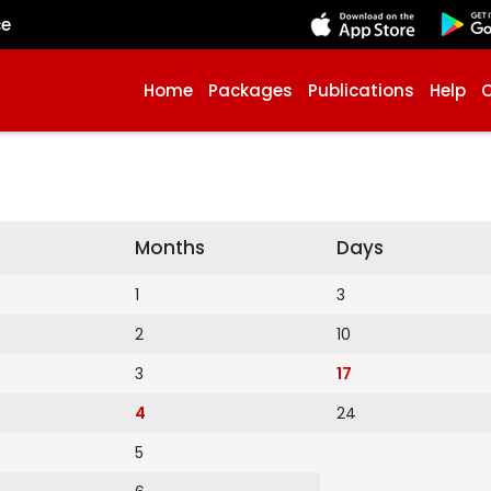
çe
Home
Packages
Publications
Help
Months
Days
1
3
2
10
3
17
4
24
5