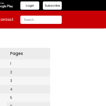
Login
Subscribe
Contact
Pages
1
2
3
4
5