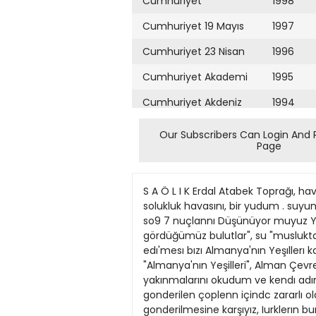
Cumhuriyet
1998
Cumhuriyet 19 Mayıs
1997
Cumhuriyet 23 Nisan
1996
Cumhuriyet Akademi
1995
Cumhuriyet Akdeniz
1994
Cumhuriyet Alışveriş
1993
Our Subscribers Can Login And 
Page
Cumhuriyet Almanya
1992
Cumhuriyet Anadolu
1991
S A Ö L I K Erdal Atabek Toprağı, hav
Cumhuriyet Ankara
1990
solukluk havasını, bir yudum . suyu
so9 7 nuçlannı Düşünüyor muyuz Yoks
Cumhuriyet Büyük
1989
gördüğümüz bulutlar", su "muslukta
Taaruz
edı'mesı bızı Almanya'nın Yeşıllerı 
1988
"Almanya'nın Yeşilleri", Alman Çevrec
Cumhuriyet
Cumartesi
yakınmalarını okudum ve kendı adım
1987
gonderilen çoplenn içindc zararlı ola
Cumhuriyet Çevre
1986
gonderilmesine karşıyız, Iurklerın 