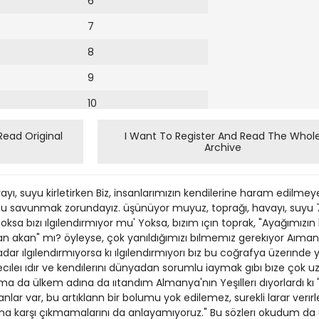
6
7
8
9
10
11
Read Original
I Want To Register And Read The Whol
Archive
12
ayı, suyu kirletirken Biz, insanlarımızın kendilerine haram edilmeye ç
nu savunmak zorundayız. üşünüyor muyuz, toprağı, havayı, suyu 7 n
a bızı ılgılendırmıyor mu' Yoksa, bızım ıçın toprak, "Ayağımızın
n akan" mı? öyleyse, çok yanıldığımızı bılmemız gerekıyor Aıma
kadar ılgılendırmıyorsa kı ılgılendırmıyorı bız bu coğrafya üzerınd
ıleı ıdır ve kendılerını dünyadan sorumlu iaymak gıbı bıze çok uzak 
a da ülkem adına da ııtandım Almanya'nın Yeşıllerı dıyorlardı kı
nlar var, bu artıklann bir bolumu yok edilemez, surekli larar verırl
buna karşı çıkmamalarını da anlayamıyoruz." Bu sözlerı okudum da