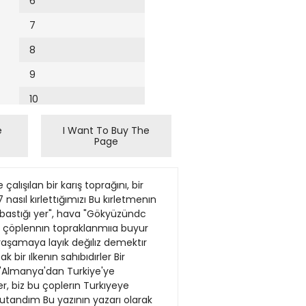
6
7
8
9
10
11
e
I Want To Buy The
Page
12
13
alışılan bir karış toprağını, bir
14
asıl kırlettığımızı Bu kırletmenın
 bastığı yer", hava "Gökyüzündc
15
n çöplennın topraklanmııa buyur
e yaşamaya layık değılız demektır
16
bir ılkenın sahıbıdırler Bir
 "Almanya'dan Turkiye'ye
17
er, biz bu çoplerın Turkıyeye
18
 utandım Bu yazının yazarı olarak