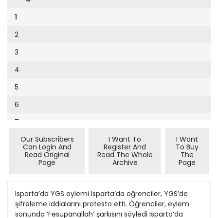
Cumhuriyet Sağlıklı Beslenme
9
1
Cumhuriyet Sokak
10
2
Cumhuriyet Spor
11
3
Cumhuriyet Strateji
12
4
Cumhuriyet Tarım
13
5
Cumhuriyet Yılbaşı
14
6
Çerçeve Eki
15
7
Çocuk Kitap
16
Our Subscribers
I Want To
I Want
8
Dergi Eki
Can Login And
Register And
To Buy
17
Read Original
Read The Whole
The
Ekonomi Eki
Page
Archive
Page
18
Eskişehir
19
Isparta’da YGS eylemi Isparta’da öğrenciler, YGS’de
Evleniyoruz
şifreleme iddialarını protesto etti. Öğrenciler, eylem
20
Güney Dogu
sonunda ‘Fesupanallah’ şarkısını söyledi Isparta’da