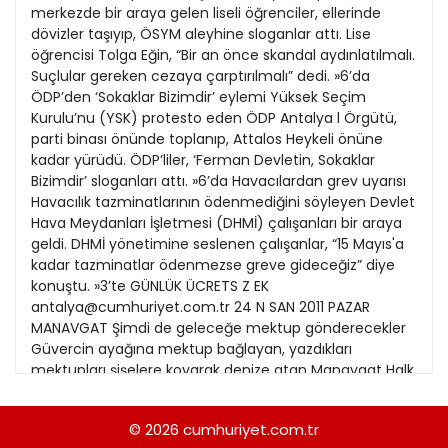
21
merkezde bir araya gelen liseli öğrenciler, ellerinde
Kitap Eki
dövizler taşıyıp, ÖSYM aleyhine sloganlar attı. Lise
22
öğrencisi Tolga Eğin, “Bir an önce skandal aydınlatılmalı.
Özel Ekler
Suçlular gereken cezaya çarptırılmalı” dedi. »6’da
23
ÖDP’den ‘Sokaklar Bizimdir’ eylemi Yüksek Seçim
Özel Okullar
Kurulu’nu (YSK) protesto eden ÖDP Antalya l Örgütü,
24
Sevgililer Günü
parti binası önünde toplanıp, Attalos Heykeli önüne
25
kadar yürüdü. ÖDP’liler, ‘Ferman Devletin, Sokaklar
Siyaset Eki
Bizimdir’ sloganları attı. »6’da Havacılardan grev uyarısı
26
Havacılık tazminatlarının ödenmediğini söyleyen Devlet
Sürdürülebilir yaşam
Hava Meydanları İşletmesi (DHMİ) çalışanları bir araya
27
Turizm Eki
geldi. DHMİ yönetimine seslenen çalışanlar, “15 Mayıs'a
28
kadar tazminatlar ödenmezse greve gideceğiz” diye
Yerel Yönetimler
konuştu. »3’te GÜNLÜK ÜCRETS Z EK
29
antalya@cumhuriyet.com.tr 24 N SAN 2011 PAZAR
MANAVGAT Şimdi de geleceğe mektup gönderecekler
30
Güvercin ayağına mektup bağlayan, yazdıkları
mektupları şişelere koyarak denize atan Manavgat Halk
Kütüphanesi'nden ilginç bir proje daha geldi. »8’de
Yangında kafalar karıştı NATO'ya ait akaryakıt boru
© 2026
cumhuriyet.com.tr
hattında yangına neden olan sondaj çalışmasıyla ilgili