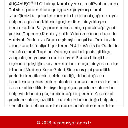
ALİÇAVUŞOĞLU Ortaköy, Karaköy ve esraali?yahoo.com
Kitap Eki
Taksim gibi semtlere gelişigüzel yayılmış olarak
izlediğimiz bu galeriler zamanla birbirlerini çağıran, aynı
Özel Ekler
bölgede görünürlüklerini güçlendiren bir yaklaşım
benimsediler. Bu yapılanmanın açıkça görüldüğü yeni
Özel Okullar
yer ise Tophane Karaköy hattı. Yakın zamanda burada
Sevgililer Günü
Hafriyat, Rodeo ve Depo açılmıştı, bu yıl ise Ortaköy’de
uzun süredir faaliyet gösteren Pi Arts Works ile Outlet’in
Siyaset Eki
mekân olarak Tophane’yi seçmesi bölgenin gittikçe
zenginleşen yapısına renk katıyor. Bunun bilinçli bir
Sürdürülebilir yaşam
biçimde geliştiğini söylemek elbette aşırı bir yorum olur.
Turizm Eki
İstanbul Modern, Kasa Galeri, Siemens gibi genellikle
yerlerini kendilerinin belirlemediği, daha doğrusu
Yerel Yönetimler
kendilerine tahsis edilen alanlara konumlanmış olan bu
kurumsal kimliklerin dışında gelişen yapılanmaların bu
bölgeyi daha da güçlendireceği bir gerçek. Kurumsal
yapılanmaların, özellikle müzelerin bulunduğu bölgeler
her ülkede belli bir canlanmanın odağı durumundalar.
Ancak daha önemlisi bu yapılanmaların alternatif
mekânlarla geniş bir boyuta ulaşması. Yaklaşık 10 yıl
© 2026
cumhuriyet.com.tr
öncesine kadar günümüz sanatının kalbi İstiklal