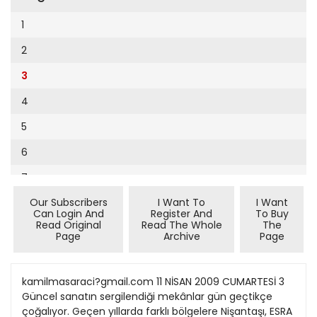
Cumhuriyet Sağlıklı Beslenme
1
Cumhuriyet Sokak
2
Cumhuriyet Spor
3
Cumhuriyet Strateji
4
Cumhuriyet Tarım
5
Cumhuriyet Yılbaşı
6
Çerçeve Eki
7
Çocuk Kitap
Our Subscribers
I Want To
I Want
8
Dergi Eki
Can Login And
Register And
To Buy
Read Original
Read The Whole
The
9
Ekonomi Eki
Page
Archive
Page
10
Eskişehir
11
kamilmasaraci?gmail.com 11 NİSAN 2009 CUMARTESİ 3
Evleniyoruz
Güncel sanatın sergilendiği mekânlar gün geçtikçe
12
Güney Dogu
çoğalıyor. Geçen yıllarda farklı bölgelere Nişantaşı, ESRA