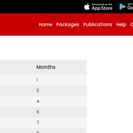
Home
Packages
Publications
Help
Months
1
3
4
6
7