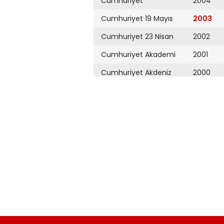
Cumhuriyet
2004
Cumhuriyet 19 Mayıs
2003
Cumhuriyet 23 Nisan
2002
Cumhuriyet Akademi
2001
Cumhuriyet Akdeniz
2000
Cumhuriyet Alışveriş
1999
Cumhuriyet Almanya
1998
Cumhuriyet Anadolu
1997
Cumhuriyet Ankara
1996
Cumhuriyet Büyük
1995
Taaruz
1994
Cumhuriyet
Cumartesi
1993
Cumhuriyet Çevre
1992