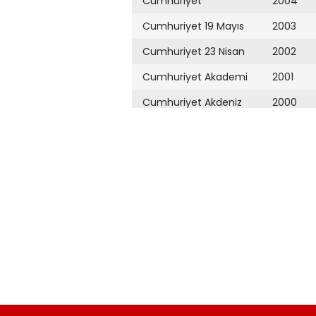
Cumhuriyet
2004
Cumhuriyet 19 Mayıs
2003
Cumhuriyet 23 Nisan
2002
Cumhuriyet Akademi
2001
Cumhuriyet Akdeniz
2000
Cumhuriyet Alışveriş
1999
Cumhuriyet Almanya
1998
Cumhuriyet Anadolu
1997
Cumhuriyet Ankara
1996
Cumhuriyet Büyük
1995
Taaruz
1994
Cumhuriyet
Cumartesi
1993
Cumhuriyet Çevre
1992