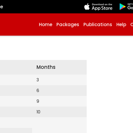
çe
Home
Packages
Publications
Help
Months
3
6
9
10