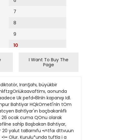
6
7
8
9
10
11
e
I Want To Buy The
Page
12
13
iktatör, IranŞahı, büyükbir
14
kanlıftzgOriükaavaftimı, aonunda
adece Uk pefd«8lnln kapanışı Idl.
15
 Şahpur Bahtiyar HQkOmetl'nln tOm
tcyen Bahtlyar'ın baçbakanlıflı
16
ıihl 26 ocak cuma QOnu olarak
efilne sahlp Başbakan Bahtiyar,
17
 20 yalut taBarnıfu •ı^tfaı dttvuun
18
n •!•• Olur. Kurulu*unda tuftla i a