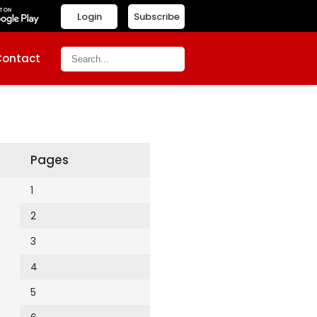
Login
Subscribe
Contact
Pages
1
2
3
4
5