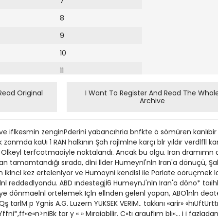
7
8
9
10
11
12
Read Original
I Want To Register And Read The Whol
Archive
ve iflkesmin zenginPderini yabancıhria bnfkte ö sömüren kanlıbir d
zonmda kaUı 1 RAN halkının Şah rajlmlne karçı blr yıldır verdlfll 
 Olkeyl terfcotmaaiyle noktalandı. Ancak bu olgu. Iran dramımn a
ıklan tamamtandığı sırada, dlni llder Humeynl'nln Iran'a dönuçü,
klncl kez ertelenlyor ve Humoyni kendlsl ile Parlate oöruçmek la
rislnl reddedlyondu. ABD ındestegjİ6 HumeynJ'nln Iran'a döno* ta
kaye dönmaelnl ortelemek Içln ellnden gelenl yapan, ABO1nln deat
arlM p Ygnis A.G. Luzern YUKSEK VERIM.. takkını «arir» «hıUftUrttr
fni*,ff«e«n>niBk tar y « » Mıraiabllir. C«tı arauflım blı«... i i fazlada