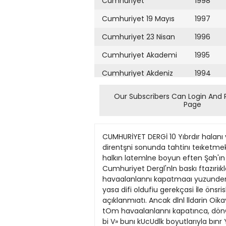
Cumhuriyet
1998
Cumhuriyet 19 Mayıs
1997
Cumhuriyet 23 Nisan
1996
Cumhuriyet Akademi
1995
Cumhuriyet Akdeniz
1994
Cumhuriyet Alışveriş
1993
Our Subscribers Can Login And 
Page
Cumhuriyet Almanya
1992
Cumhuriyet Anadolu
1991
CUMHURİYET DERGİ 10 Yıbrdır halanı 
Cumhuriyet Ankara
1990
direntşni sonunda tahtinı teıketmek 
halkın latemlne boyun eften Şah'ın
Cumhuriyet Büyük
1989
Cumhuriyet Dergl'nln baskı ftazıri
Taaruz
havaalanlannı kapatmaaı yuzunden I
1988
yasa difi oldufiu gerekçasi İle öns
Cumhuriyet
Cumartesi
açıklanmıatı. Ancak dlnl lldarin Oi
1987
tOm havaalanlannı kapatınca, dönQş t
Cumhuriyet Çevre
1986
bi V» bunı kUcUdlk boyutlarıyla bınr Yf