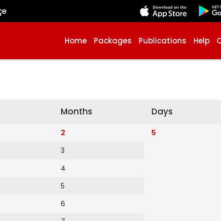
çe
Home
Packages
Publications
Help
Months
Days
2
5
3
4
5
6