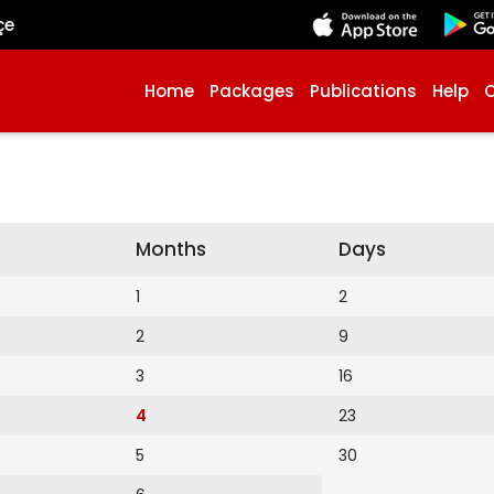
çe
Home
Packages
Publications
Help
Months
Days
1
2
2
9
3
16
4
23
5
30