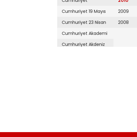
Cumhuriyet
2010
Cumhuriyet 19 Mayıs
2009
Cumhuriyet 23 Nisan
2008
Cumhuriyet Akademi
Cumhuriyet Akdeniz
Cumhuriyet Alışveriş
Cumhuriyet Almanya
Cumhuriyet Anadolu
Cumhuriyet Ankara
Cumhuriyet Büyük
Taaruz
Cumhuriyet
Cumartesi
Cumhuriyet Çevre