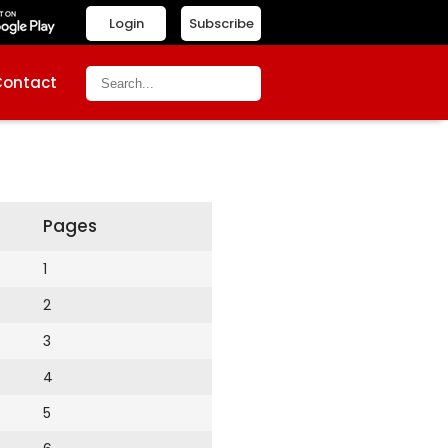
Login
Subscribe
Contact
Pages
1
2
3
4
5