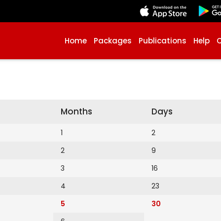
Home
Packages
Publications
Help
Months
Days
1
2
2
9
3
16
4
23
5
30