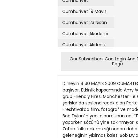
Cumhuriyet
Cumhuriyet 19 Mayıs
Cumhuriyet 23 Nisan
Cumhuriyet Akademi
Cumhuriyet Akdeniz
Cumhuriyet Alışveriş
Our Subscribers Can Login And 
Page
Cumhuriyet Almanya
Cumhuriyet Anadolu
Dinleyin 4 30 MAYIS 2009 CUMARTESİ Dylan’ın harikalar ülkesi Tüm gün müzik Miller Freshtival, bugün Turkcell Kuruçeşme Arena’da başlıyor. Etkinlik kapsamında Amy Winehouse’un tahtına aday gösterilen Gabriella Cilmi, son dönemlerde adından çok söz ettiren İngiliz grup Friendly Fires, Manchester’lı electro pop topluluğu The Whip, kendine has bir pop tarzı yaratan Joakim ve yeni albümlerinden şarkılar da seslendirecek olan Portecho gibi güçlü isimler müzikseverlerlerle buluşacak. Kapıların saat 14.00’te açılacağı Miller Freshtival’da film, fotoğraf ve moda tasarımı alanlarında müzik konseptli performanslar sergilenecek. (0216 556 98 00, biletler 33.50 TL) Bob Dylan’ın yeni albümünün adı “Together Through Life”. Şair müzisyen Dylan bu albümünde de hayatı yansıtıyor. Elbette bunu yaparken sözünü yine sakınmıyor. Kulaklarımızın pasını silerken, çatallı kırılgan sesi ve mızıkasından vazgeçmeyeceğimizi hatırlatıyor. Zaten folk rock müziği ondan daha zarif bir şekilde dinlenebilir kılan başka kim var ki? Protest ve folk müziğin öncüsü, şairmüzisyen geleneğinin yıkılmaz kalesi Bob Dylan yeni müzik ALİ DENİZ albümüyle dünyasını sarsmak için döndü. Zaten USLU nefesi hep ensemizdeydi ama bu kez folk zarafetini tecrübesiyle daha da iyi harmanlamış. Zaten hem çok sevilen hem de mesafeli yaklaşılan Dylan’ın müzikal iradesi tartışılmaz. Yolunda taviz vermeyen müzisyen, alemetifarikası çatallı sesi, şiir gibi yazdığı müzikli romanlarıyla, “Together Through Life” albümüyle yine karşımızda. Gerçi Dylan, ne kadar uğraşsa da müzikten uzağa gidemiyor. Ondan esinlenen, onun gibi olan ve onu ananlar sayesinde de sürekli gündemde ve taze. O da 11 yaşında şiir yazıp piyano ve gitar çalmayı öğrenirken, zamanın ünlü isimleri Chuck Berry, Jerry Lee Lewis ve Elvis Presley’yi muhtemelen böyle izliyordu. de benim için o “Nashville Skyline” olabilir. Çünkü bu albüm, Dylan’ın ölümden döndüğü trafik kazasından sonra yayımladığı ve olabildiğince asude bir inzivayı anlatır. Tabii 70’li yıllarda yazdığı “Knockin on Heavens’s Door”u bilmeyen de herhalde yoktur. Zaten Dylan’ı anlatmak ya da ona dair şeyler söylemek pek menem. Çünkü bu adam muhalif folk rock müziğin tarihiyle anılıyor. Böyle olunca da herkesin onun hakkında söyleyecek çok sözü var. Onunsa söyleyecekleri müziğinde. Açıkhava sezonu başladı ‘Carte d’Or Açıkhava Konserleri’ 5 Haziran Cuma akşamı Cemil Topuzlu Harbiye Açıkhava Tiyatrosu’nda yapılacak olan ‘Teoman Paramparça Senfoni’ konseriyle başlıyor. Konserde rock müziğinin en önemli isimlerinden Teoman’a İstanbul Senfoni Orkestrası ve Borusan Filarmoni Orkestrasından oluşan 50 kişilik bir klasik müzik topluluğu eşlik edecek. Teoman, ‘Paramparça’, ‘17’ ve ‘İki Yabancı’ gibi sevilen parçalarını sen
Cumhuriyet Ankara
Cumhuriyet Büyük
Taaruz
Cumhuriyet
Cumartesi
Cumhuriyet Çevre