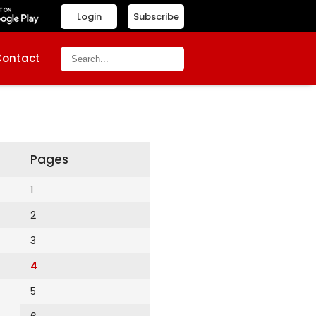
Login
Subscribe
Contact
Pages
1
2
3
4
5