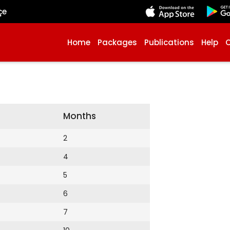
çe
Home
Packages
Publications
Help
Months
2
4
5
6
7