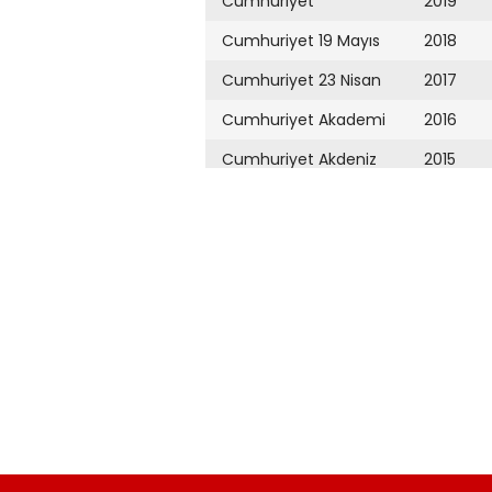
Cumhuriyet
2019
Cumhuriyet 19 Mayıs
2018
Cumhuriyet 23 Nisan
2017
Cumhuriyet Akademi
2016
Cumhuriyet Akdeniz
2015
Cumhuriyet Alışveriş
2014
Cumhuriyet Almanya
2013
Cumhuriyet Anadolu
2012
Cumhuriyet Ankara
2011
Cumhuriyet Büyük
2010
Taaruz
2009
Cumhuriyet
Cumartesi
2008
Cumhuriyet Çevre
2007