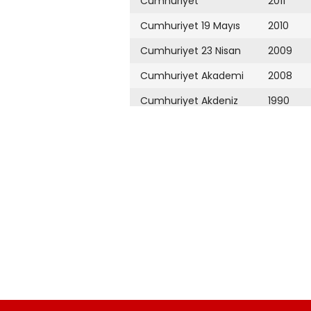
Cumhuriyet
2011
Cumhuriyet 19 Mayıs
2010
Cumhuriyet 23 Nisan
2009
Cumhuriyet Akademi
2008
Cumhuriyet Akdeniz
1990
Cumhuriyet Alışveriş
1989
Cumhuriyet Almanya
1983
Cumhuriyet Anadolu
1977
Cumhuriyet Ankara
Cumhuriyet Büyük
Taaruz
Cumhuriyet
Cumartesi
Cumhuriyet Çevre