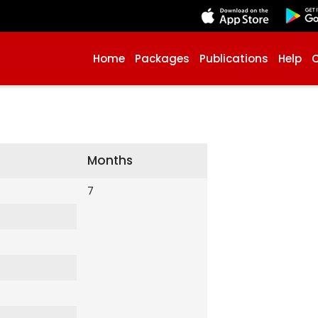
Home
Packages
Publications
Help
Months
7