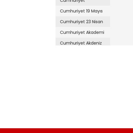
Cumhuriyet
Cumhuriyet 19 Mayıs
Cumhuriyet 23 Nisan
Cumhuriyet Akademi
Cumhuriyet Akdeniz
Cumhuriyet Alışveriş
Cumhuriyet Almanya
Cumhuriyet Anadolu
Cumhuriyet Ankara
Cumhuriyet Büyük
Taaruz
Cumhuriyet
Cumartesi
Cumhuriyet Çevre