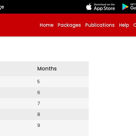
çe
Home
Packages
Publications
Help
Months
5
6
7
8
9