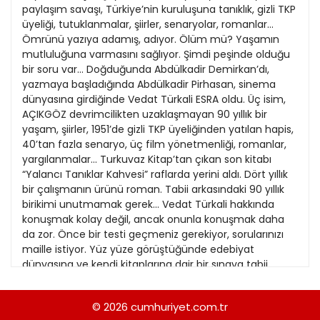
Kitap Eki
Özel Ekler
Özel Okullar
Sevgililer Günü
Siyaset Eki
Sürdürülebilir yaşam
Turizm Eki
Yerel Yönetimler
© 2026
cumhuriyet.com.tr