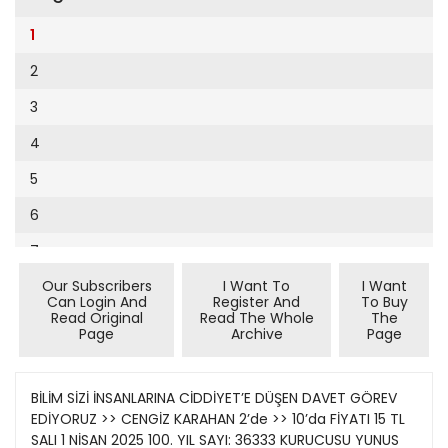
Cumhuriyet Sağlıklı Beslenme
2002
9
1
Cumhuriyet Sokak
2001
10
2
Cumhuriyet Spor
2000
11
3
Cumhuriyet Strateji
1999
12
4
Cumhuriyet Tarım
1998
13
5
Cumhuriyet Yılbaşı
1997
14
6
Çerçeve Eki
1996
15
7
Çocuk Kitap
1995
16
Our Subscribers
I Want To
I Want
8
Dergi Eki
1994
Can Login And
Register And
To Buy
17
Read Original
Read The Whole
The
9
Ekonomi Eki
Page
Archive
Page
1993
18
10
Eskişehir
1992
19
11
BİLİM SİZİ İNSANLARINA CİDDİYET’E DÜŞEN DAVET GÖREV
Evleniyoruz
1991
EDİYORUZ >> CENGİZ KARAHAN 2’de >> 10’da FİYATI 15 TL
20
12
Güney Dogu
SALI 1 NİSAN 2025 100. YIL SAYI: 36333 KURUCUSU YUNUS
1990