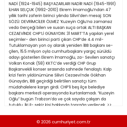
21
NADİ (1924-1945) BAŞYAZARLARI NADİR NADİ (1945-1991)
Kitap Eki
1989
İLHAN SELÇUK (1992-2010) Ekrem İmamoğlu’ndan 47
22
yıllık tarihi zaferin birinci yılında Silivri’den mesaj: SON
Özel Ekler
1988
SÖZÜ: DEVRİMCİLER ÖLMEZ ‘Kuzeyin Oğlu’na zamansız
23
veda Gerçeği bilen ve susan suça ortak ALTI BAŞKAN
Özel Okullar
1987
CEZAEVİNDE CHP’Lİ GÜNAYDIN: 31 MART’TA yapılan yerel
24
Sevgililer Günü
seçimler- den birinci parti çıkan CHP’de 4.4 mil-
1986
25
Tutuklamayan yon oy alarak yeniden İBB başkanı se-
Siyaset Eki
1985
çilen, 15.5 milyon oyla cumhurbaşkanı yargıç sürüldü
26
adayı gösterilen Ekrem İmamoğlu, za- Sevilen sanatçı
Sürdürülebilir yaşam
1984
Volkan Konak (58) KKTC’de verdiği CHP Grup
27
Turizm Eki
Başkanvekili konser sırasında sahnede fenalaştı. Kalp
1983
28
krizi ferin yıldönümüne Silivri Cezaevi’nde Gökhan
Yerel Yönetimler
1982
Günaydın, İBB geçirdiği belirtilen sanatçı tüm
29
müdahalelere karşın girdi. CHP’li beş ilçe belediye
1981
başkanı merkezli operasyonda kurtarılamadı. “Kuzeyin
30
Oğlu” bugün Trabzon’da ve çok sayıda çalışan da
1980
tutuklu. İki il- sekiz kişi hakkında toprağa verilecek. >>
Kültür’de çe belediyesine ise kayyum atandı. adli
1979
kontrol uygulayan yargıcın kademesinin ‘BİR AVUÇ
© 2026
cumhuriyet.com.tr
1978
İNSAN DURACAK’ ALTIN İŞLETMELERİ ARTIYOR düşürülerek