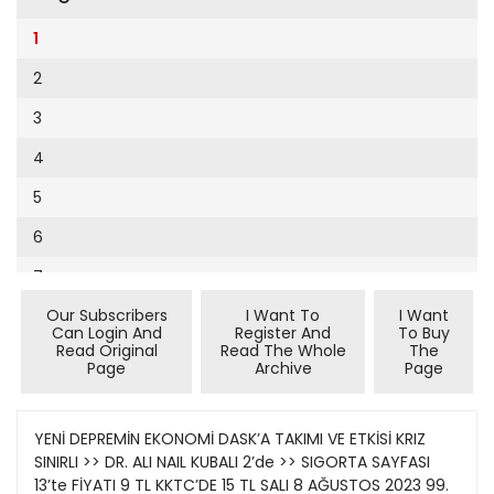
Cumhuriyet Sağlıklı Beslenme
2002
9
1
Cumhuriyet Sokak
2001
10
2
Cumhuriyet Spor
2000
11
3
Cumhuriyet Strateji
1999
12
4
Cumhuriyet Tarım
1998
13
5
Cumhuriyet Yılbaşı
1997
14
6
Çerçeve Eki
1996
15
7
Çocuk Kitap
1995
16
Our Subscribers
I Want To
I Want
8
Dergi Eki
1994
Can Login And
Register And
To Buy
17
Read Original
Read The Whole
The
9
Ekonomi Eki
Page
Archive
Page
1993
18
10
Eskişehir
1992
19
11
YENİ DEPREMİN EKONOMİ DASK’A TAKIMI VE ETKİSİ KRIZ
Evleniyoruz
1991
SINIRLI >> DR. ALI NAIL KUBALI 2’de >> SIGORTA SAYFASI
20
12
Güney Dogu
13’te FİYATI 9 TL KKTC’DE 15 TL SALI 8 AĞUSTOS 2023 99.
1990