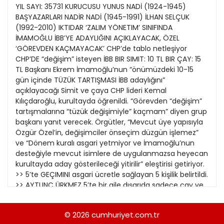
21
YIL SAYI: 35731 KURUCUSU YUNUS NADİ (1924-1945)
13
Kitap Eki
1989
BAŞYAZARLARI NADİR NADİ (1945-1991) İLHAN SELÇUK
22
14
(1992-2010) IKTIDAR ‘ZALIM YÖNETIM’ SINIFINDA
Özel Ekler
1988
İMAMOĞLU İBB’YE ADAYLIĞINI AÇIKLAYACAK, ÖZEL
23
‘GÖREVDEN KAÇMAYACAK’ CHP’de tablo netleşiyor
Özel Okullar
1987
CHP’DE “değişim” isteyen İBB BIR SIMIT: 10 TL BIR ÇAY: 15
24
Sevgililer Günü
TL Başkanı Ekrem İmamoğlu’nun “önümüzdeki 10-15
1986
25
gün içinde TÜZÜK TARTIŞMASI İBB adaylığını”
Siyaset Eki
1985
açıklayacağı Simit ve çaya CHP lideri Kemal
26
Kılıçdaroğlu, kurultayda öğrenildi. “Görevden “değişim”
Sürdürülebilir yaşam
1984
tartışmalarına “tüzük değişimiyle” kaçmam” diyen grup
27
Turizm Eki
başkanı yanıt verecek. Örgütler, “Mevcut üye yapısıyla
1983
28
Özgür Özel’in, değişimciler önseçim düzgün işlemez”
Yerel Yönetimler
1982
ve “Dönem kuralı asgari yetmiyor ve İmamoğlu’nun
29
desteğiyle mevcut isimlere de uygulanmazsa heyecan
1981
kurultayda aday gösterileceği yitirilir” eleştirisi getiriyor.
30
>> 5’te GEÇIMINI asgari ücretle sağlayan 5 kişilik belirtildi.
1980
>> AYTUNÇ ÜRKMEZ 5’te bir aile dışarıda sadece çay ve
31
simit yese ayda Özel Imamoğlu 11 bin 250 TL harcamak
1979
zorunda. Erdoğan, 1993’te “ Bu zalim yönetim, bu aziz
© 2026
cumhuriyet.com.tr
1978
millete bir bardak çayla bir simidi bile layık görmüyor”