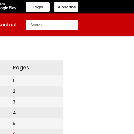
Login
Subscribe
Contact
Pages
1
2
3
4
5