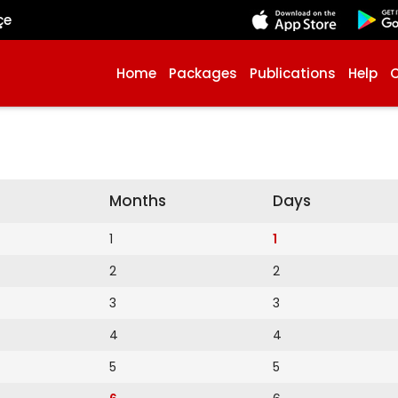
çe
Home
Packages
Publications
Help
Months
Days
1
1
2
2
3
3
4
4
5
5