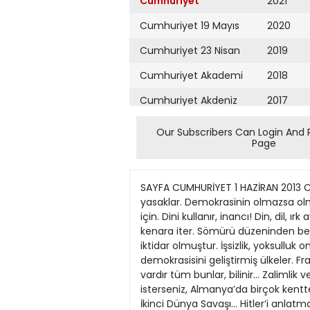
Cumhuriyet
2021
Cumhuriyet 19 Mayıs
2020
Cumhuriyet 23 Nisan
2019
Cumhuriyet Akademi
2018
Cumhuriyet Akdeniz
2017
Cumhuriyet Alışveriş
2016
Our Subscribers Can Login And 
Page
Cumhuriyet Almanya
2015
Cumhuriyet Anadolu
2014
SAYFA CUMHURİYET 1 HAZİRAN 2013 CUMARTESİ 6 Toplumu kafası kıyakkafası ayık olarak gören bir düşünce yapısı önce düşünceyi yasaklar. Demokrasinin olmazsa olmaz koşulu, örgütlenme özgürlüğü. Cehaletin kapısını açar, baskıyı, yıldırmayı, sindirmeyi sürdürmek için. Dini kullanır, inancı! Din, dil, ırk ayrımcılığı yapar! İşkenceyi görmez, görse bile “yola devam” der... Yaşamın derinliğini, sevgiyi bir kenara iter. Sömürü düzeninden beslenir, rant peşinde koşar! Vicdanı sızlamaz... Kendisi egemendir artık, ötekileştirilmekten kurtulmuş, iktidar olmuştur. İşsizlik, yoksulluk ona vız gelir! Adaletsizliğin diz boyu olduğu toplumlardan geçmiştir bugün sanayileşmiş ve demokrasisini geliştirmiş ülkeler. Fransa, İtalya, Almanya gibi... İspanya, Portekiz, Yunanistan örneği... Yakın tarihin kanlı sayfalarında vardır tüm bunlar, bilinir... Zalimlik ve despotluk! Kadınlara uygulanan baskılar, işkenceler... Ortaçağın o karanlık yıllarına tanık olmak isterseniz, Almanya’da birçok kentte bulunan “işkence müzeleri”ni eğer gitme olanağı bulursanız gezebilirsiniz. 1917 Rus Devrimi öncesi... İkinci Dünya Savaşı... Hitler’i anlatmaya gerek yok uzun uzun... Sovyetler Birliği’nin acısını falan... İnsanlık tarihinde öylesine kıyımlar, yıkımlar vardır ki inanılmaz olaylarla doludur... Bulgaristan Devrimi öncesi o kanlı hesaplaşma... Anımsatmak istedim! HHH Zalimlik, despotluk dönemleri bugün Ortadoğu ve Kuzey Afrika coğrafyasında var... Bizde ise dün de vardı, bugün de var! Az var, çok var! Bugün baskıcı sivil bir rejim olduğu kesin... Taksim Gezi Parkı’nda halk direniyor. Direnenler salt solcular değil... Dindarlar var, ateistler, sağcılar... Doğasever onlar. İdeolojileri farklı hepsinin! Onlar salt İstanbul’da değil, Bergama’da, Trabzon’da, Edirne’de, Tunceli’de, Kars’ta... Ağacı seviyor, kuşları, çiçekleri, böcekleri, her canlıyı... Yüreklerinde kin, nefret, intikam HABERLER duygusu yok! Anadolu’da olanlar seslerini pek duyuramıyor... Minik minik haberler o kadar... Sinop’ta da eylem yapıyorlar, Akkuyu’da da, Kozak Yaylası’nda da, Kaçkarlar’ın eteklerinde de... HES’lere karşı çıkıyorlar, tüm güçleriyle bağırıyorlar: “Akarsular bizimdir!” Bodrum’dan yanıt geliyor onlara: “Denizler bizimdir!” Bu sesleri devlet duymuyor... Yargı kararlarını tanımıyor. Ormanlarımızı talan ediyor, peşkeş çekiyor. Paranın, yeşil doların dini imanı yok. Bir de karşınıza geçip “dindar nesil”den söz ediyorlar... Sınıf savaşımını unuttuk mu sorusu aklımıza geldiğinde çevrecilerin direnişi hoşumuza gidiyor... Hemen sendikal hak ve özgürlükleri, emeğin örgütlü gücünü anımsıyoruz. Fabrikalar, 68’li yıllardaki grevler, coplar, “frukolar”, engeller... Aliağa Rafinerisi grevi, 70’li yıllarda Tariş direnişi... 12 Eylül darbesi... Sendikacıların, işçilerin, aydınların, kamu 
Cumhuriyet Ankara
2013
Cumhuriyet Büyük
2012
Taaruz
2011
Cumhuriyet
Cumartesi
2010
Cumhuriyet Çevre
2009