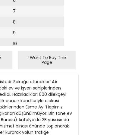
6
7
8
9
10
11
e
I Want To Buy The
Page
12
13
istedi ‘Sokağa atacaklar’ AA
14
ki ev ve işyeri sahiplerinden
ildi. Hazırladıkları 600 dilekçeyi
15
lilik bunun kendileriyle alakası
 sakinlerinden Esme Ay “Hepimiz
16
çıkarları düşünülmüyor. Bin tane ev
t Bürosu) Antalya’da 2B yasasında
17
ki hizmet binası önünde toplanarak
18
er kurarak yolun trafiğe