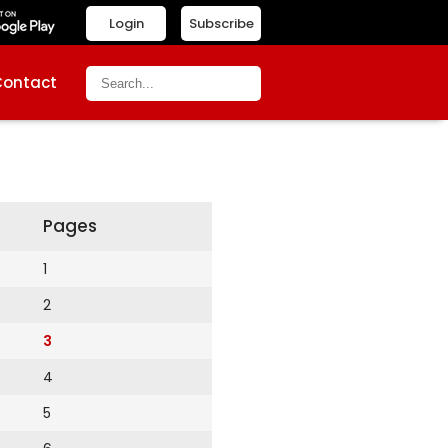
Login
Subscribe
Contact
Pages
1
2
3
4
5