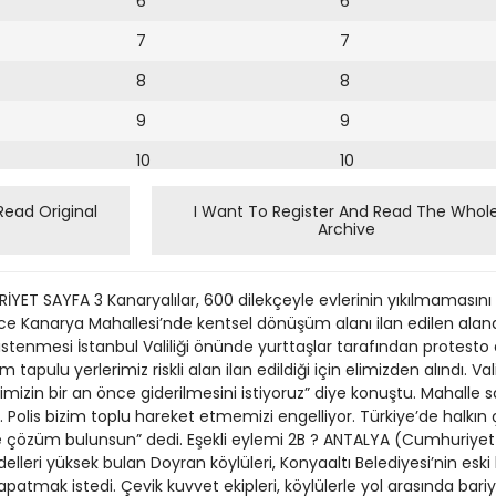
6
6
7
7
8
8
9
9
10
10
11
11
Read Original
I Want To Register And Read The Whol
Archive
12
12
13
ET SAYFA 3 Kanaryalılar, 600 dilekçeyle evlerinin yıkılmamasını 
14
e Kanarya Mahallesi’nde kentsel dönüşüm alanı ilan edilen alanda
ı istenmesi İstanbul Valiliği önünde yurttaşlar tarafından protesto ed
15
m tapulu yerlerimiz riskli alan ilan edildiği için elimizden alındı. Va
imizin bir an önce giderilmesini istiyoruz” diye konuştu. Mahalle
16
Polis bizim toplu hareket etmemizi engelliyor. Türkiye’de halkın 
ce çözüm bulunsun” dedi. Eşekli eylemi 2B ? ANTALYA (Cumhuriye
17
delleri yüksek bulan Doyran köylüleri, Konyaaltı Belediyesi’nin es
18
atmak istedi. Çevik kuvvet ekipleri, köylülerle yol arasında bariy