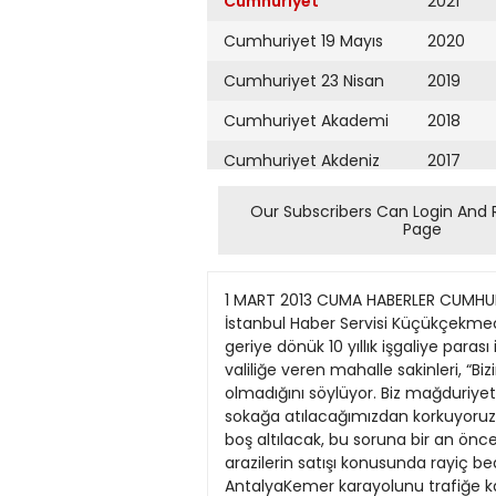
Cumhuriyet
2021
Cumhuriyet 19 Mayıs
2020
Cumhuriyet 23 Nisan
2019
Cumhuriyet Akademi
2018
Cumhuriyet Akdeniz
2017
Cumhuriyet Alışveriş
2016
Our Subscribers Can Login And 
Page
Cumhuriyet Almanya
2015
Cumhuriyet Anadolu
2014
1 MART 2013 CUMA HABERLER CUMHURİY
Cumhuriyet Ankara
2013
İstanbul Haber Servisi Küçükçekmec
geriye dönük 10 yıllık işgaliye paras
Cumhuriyet Büyük
2012
valiliğe veren mahalle sakinleri, “Bizi
Taaruz
olmadığını söylüyor. Biz mağduriyet
2011
sokağa atılacağımızdan korkuyoruz. 
Cumhuriyet
Cumartesi
boş altılacak, bu soruna bir an ön
2010
arazilerin satışı konusunda rayiç be
Cumhuriyet Çevre
2009
AntalyaKemer karayolunu trafiğe kap