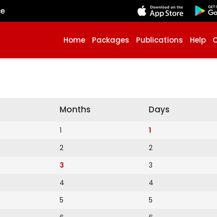
çe
Home
Packages
Publications
Help
Months
Days
1
1
2
2
3
3
4
4
5
5