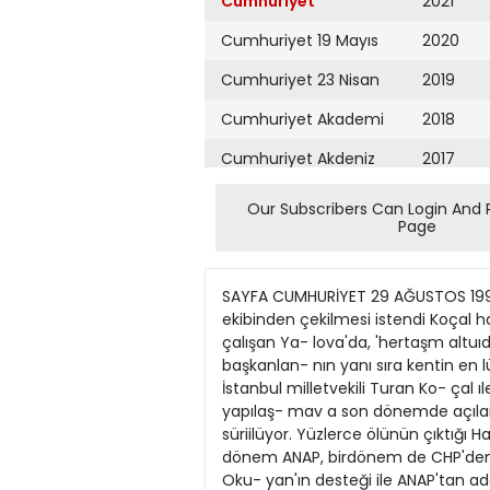
Cumhuriyet
2021
Cumhuriyet 19 Mayıs
2020
Cumhuriyet 23 Nisan
2019
Cumhuriyet Akademi
2018
Cumhuriyet Akdeniz
2017
Cumhuriyet Alışveriş
2016
Our Subscribers Can Login And 
Page
Cumhuriyet Almanya
2015
Cumhuriyet Anadolu
2014
SAYFA CUMHURİYET 29 AĞUSTOS 1999 PAZAR 8 DEPREM Yerle bir olan ME-SA konutlannı yapan ailenin bireyi Yaşar Okuyan'ın deprem ekibinden çekilmesi istendi Koçal hanedanı lıer taşm altmdaLEVENTGENCELLİ YALOVA -Büyük deprem son- rası yaralannı sarmaya çalışan Ya- lova'da, 'hertaşm altuıdan' Çalış- ma ve Sosyal Güvenlık Bakanı Yaşar Okuyan'ın ailesı çıkıyor. Eskı ve yenı belediye başkanlan- nın yanı sıra kentin en lüks bina- lanyken yerle bir olan ME-SA konutlannı yapan müteahhit de Koçal ailesinden. Eskı MHP'nin İstanbul milletvekili Turan Ko- çal ıle Çalışma ve Sosyal Güven- lık Bakanı Yaşar Okuyan. ailenin mılletvekillen. Türkiye'nin sağhksız yapılaş- mav a son dönemde açılan kentle- rinın başında gelen Yaiova'daki uçan kuştan Koçal ailesinin habe- rinin oldugu öne süriilüyor. Yüzlerce ölünün çıktığı Hacı- mehmet Ovası'nı imara açmakla suçlanan, MHP sempatizanı ola- rak başladığı siyasetı bir dönem ANAP, birdönem de CHP'den be- lediye başkanlığı yaparak sürdü- ren Cengiz Koçal'ın yanı sıra 18 Nisan seçimJerinde Yaşar Oku- yan'ın desteği ile ANAP'tan aday olan. müteahhit. bugünün beledi- ye Başkanı Yakup Koçal da, 'ha- nedan' olarak adlandınlan aile- nin önemli isımleri arasında. Yalovalılar. enkazlann ve altın- da kala canlann sorumlusu olarak Koçal ailesini en önemli adres Yakup Koçal 'Yalova'nınyüzde 30'unuyeniden yapmakyız' YALOVA (Cumhuriyet) - Yalova Belediye Başkanı Yakup Koçal, depremin ardından kentteki yaşamın yavaş yavaş normale dönmeye başladığını belirterek "Türk aıiüetinin desteği fle Yalova'yı yeniden inşa «kceğiz" dedı. Koçal, yıkılmış bina enkazlannın birkaç güne kadar kaldırılacağını, 1-2 ay içinde kentteki yaşamın daha da normale döneceğini. kendisinın de önceki geceyı evinde geçırdiğini kaydetti. Enkazın kaldınlmaya başlanmasıyla yaralann sanlması yönünde çalıştüdannı anlatan Koçal. "AJtyapımız büyük hasar gördü. Yalova - mn yüzde 30'unu yeniden yapmak zorundayız" diye konuştu. Koçal, kent halkının çadır kentlere yerleşririldiğini, her türlü sağlık ihtiyaçlannın karşılandığını kaydederek, öncelikle 6 bin prefabrik konut yapmak ıçin destek istedi. Prefabrik konut için Almanya, Japonya ve bazı işadamlanndan destek geldiğini bildiren Koçal, 35-40 metrekare arasında olacak konutlann 2-3 ay içinde yapılmasmın planlandıgını söyledi. Koçal, depremde hasann en çok olduğu bölgenin yeniden imara açılması konusunda devletin ilgili makamlannın vereceği rapor doğrultusunda hareket edeceklerini belirterek şunlan söyledi: "KenrteŞaşam yavaş yavaş normate dönmeye başladı. Ben dün geceyi evimde geçirdiın. Enkazın tam olarak kakunlmasından sonra, prefabrik konutlann yapüması gerekir. Hesaplannuza göre 6 bin prefabrik konuta ihtiyaç var ve bunun için des
Cumhuriyet Ankara
2013
Cumhuriyet Büyük
2012
Taaruz
2011
Cumhuriyet
Cumartesi
2010
Cumhuriyet Çevre
2009