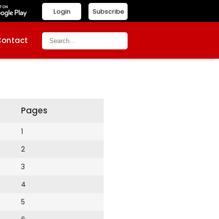
Login
Subscribe
Contact
Pages
1
2
3
4
5