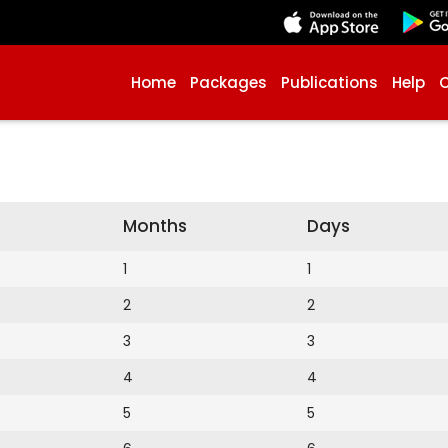
Home
Packages
Publications
Help
Months
Days
1
1
2
2
3
3
4
4
5
5