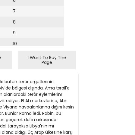
6
7
8
9
10
11
e
I Want To Buy The
Page
12
13
lım. RABtN Hayır, hayır. Tttrkiye'nin Araplsraü anlaşmaz Türkiye NATO'ya bağlıdır. Bu RABtN Edebilir. 5^mini sağ Bu yanıüruzdsuı dogndtunun mak ne demektir? Varlığınızı ka Oradaki askeri vaıiıgınız, rüşmelere başlamadan önce ne ko Abu Nidal terörist grubu tarafınlıgına ilişkin herhangi bir konuda layabilir. Ancak, tek tek her dune yönde olduğu açıkca belli olu bul etmek ne demektir? nuda anlaşılması gerektiğinde av dan yapıldığuıa inanacak nedenleNATO'nun bir parçası olarak, madem demokratik bir ülkesiniz, çok az bir ilgi gösterdiğini gördü Türkiye ile ABD arasında bir sanım üzerinde anlaşmaya vanlma yor. Çok net bir soru sonmra. Ama bu, oalara (FKÖ) kar döröst seçimlerin yapılmasını garimiz var. fOmflzu de inkâr edemeyecegim. sı gerekir. Ben ABD ile çok sıkı Körfez'de Batı dünyasının çıkar şı sürttlen bir ön şart. vunma anlaşması var anlamına ge Batı Yakası'm tsrail'in güranti etsin ve görun kim seçUiyor. Sanıyorum ki Türkiye, kendine lir. Yani, Tttrkiye'ye herhangi bir Bu olaydan sonra siz kendibağlara sahip olduğumuzu inkâr lannı tehdil etügi varsayılan gelişRABtN Kimin tarafından? RABtN Hayır, buna izin ve venligi için hayati mi sayı niz, bir misillemeden soz etmistiOzgtt nedenlerden ötürü Arap saldın ABD'ye saldındır. tsrail, edecek değilirn. Eğer meşru görümeler vukn bulursa, tsrail vurucu Bizim değil, Amerikan pozisyonu remeyiz. Çünkü dürüst seçimler yorsanuz? lsrâil çatışmasına ilişkin herhan ABD'ye hiçbir zaman kendisi ile niz. Bu olayın arkasında kimin bnlürse, sadece kendi amaçlanrruz kuvvet olarak rol alacak mıdır? ile tsrail pozisyonunu birbirinden RABtN Biliyorsunuz ki, ls lundugu konusunda bu kadar olacagına inanrruyoruz. Terör tehgi bir bağlantıdan uzakta Uurma bir savunma paktı yapması için için değil, ABD'nin kendi amaçayıralım. Amcrikan pozisyonu; bir RABtN Biz tsrail ordusunu rail'de görevde bulunan Ulusal didi altında seçimler olacaktır. yı tercih ediyor. Israil'in görüş açıeminseniz, hani nerede misilleme. Agır askeri variıgımza rag Birlik Hükümeti, banşa ulaşıldıtına göre, Tür
14