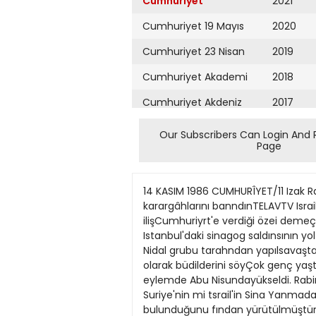
Cumhuriyet
2021
Cumhuriyet 19 Mayıs
2020
Cumhuriyet 23 Nisan
2019
Cumhuriyet Akademi
2018
Cumhuriyet Akdeniz
2017
Cumhuriyet Alışveriş
2016
Our Subscribers Can Login And 
Page
Cumhuriyet Almanya
2015
Cumhuriyet Anadolu
2014
14 KASIM 1986 CUMHURÎYET/11 Izak Rabiırcleıı 5 ilginç iddia arasındaki kavga nedeniyle Arafat'ın dışındaki bütün terör örgutlerinin karargâhlarını banndınTELAVTV Israil Savunma yor. tkincisi Suriye Abu Nidal'in Bakanı tzak Rabin Tel Aviv'de bölgesi dışında. Ama tsrail'e ilişCumhuriyrt'e verdiği özei demeçte Izak Rabin 1922 Kudüs doğumlu. tsrail'in I948'de kurulmasına kin alanlardaki terör eylemlerinr Istanbul'daki sinagog saldınsının yol açan ve en büyuk öneme haiz Tel AvivKudüs yolu üzerinden teşvik ediyor. El Al merkezlerine, Abn Nidal grubu tarahndan yapılsavaştalsrail tugayımn komutanıydı. O sıralarda 20'liyaslardaydı. Roma ve Viyana havaalanlanna dığını kesin olarak büdilderini söyÇok genç yaşta edindıği askeri deneyimleri sayesinde lsrail ordu girişilen saldınlar. Bunlar Roma ledi. Rabin, bu eylemde Abu Nisundayükseldi. Rabin'in Israil'in yakın tarihindeki en büyük rolü, ve Viyana'ya Belgrad'tan geçerek dal'in arkasında Suriye'nin mi tsrail'in Sina Yanmadası, Golan Tepeler, Batı Yakası, Gazze'yi ve Suriye'den gelen Abu Nidal tarayoksa Libya'nın mı bulunduğunu fından yürütülmüştür. Londra'da bilemediklerini, ancak ABD'nin Kudüs'ün tumunü isgali altına aldığı, üç Arap ülkesine karşı par El Al uçağına bomba koyma girigeçen nisan ayında Libya'yı lak bir askeri zafer kazandığı 1967 yılında genelkumay başkam ola şimi General ElKholi (Suriye Asbombalamasına yol açan Viyana rak oynadığı roldür. Rabin 1967 zaferinin Mose Dayan ile birlikte keri tstihbarat Sefi) örgütünün ve Roma havaalaalanndaki kanlı bashca miman kabul ediliyor. Savastan sonra bir süre Israil'in Wasişidir. saldınlan Abu Nidal'in Suriye'den hington büyükelçiliğinde bulundu. 1974 yılında bir Arap lsrail sa Bu açıklamanızla Roma ve yola çıkarak gerçekleştirdiğine ilişvaşının ardından Golda Meir hükümetinin istifa etmesi üzerine Viyana havaalanlan saldırılannkin ilginç bir açıklamada bulundu. başbakanltğa getirildi. Izak Rabin tşçi Partisi lideri olurak 197477 dan Libya'yı bagışık tutmuş oluIsrail Savunma Bakanı, söz konuarasında tsrail başbakanlığı yaptı. 1977'de basbakanlığı seçimleri yorsnnoz? su spesifık eylemlerde libya'nın kazanan Likud lideri Menahem Begin 'e terk etti. Bir süre sonra tşRABtN Libya da Abu Nij değıl, Suriye'nin rol aldığını çi Partisi Hderiiğini Şimon Peres'e terketmek zorunda kaldı. 1983 'te dal'i destekliyor. Fakat sözünü etsövledi. tşçi Partisi ile Likud arasında kurulan Ulusal Birlik koalisyon hü tiğim bu spesifık gırişimlerde Abu Israil'in belli başlı üç yöncticikümetinde Şimon Peres kabinesinde savunma bakanlığına getiril Nidal'in adamlan Libya'dan değü; sinden biri olan Savunma Bakanı di. Başbakanlık protokol gereği geçen eylül ayında Peres tarafından Suriye'den hareket ettiler. tzak Rabin, Türkiye'yi tsrail açıACtL MÜDAHALE GÜCÜ îsraü'in kendi savunmaa ifin
Cumhuriyet Ankara
2013
Cumhuriyet Büyük
2012
Taaruz
2011
Cumhuriyet
Cumartesi
2010
Cumhuriyet Çevre
2009