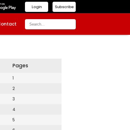
Login
Subscribe
Contact
Pages
1
2
3
4
5