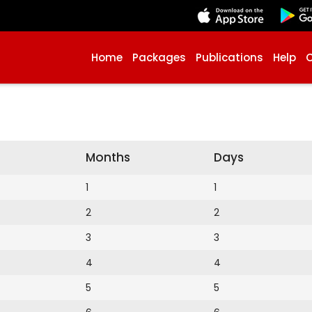
Home
Packages
Publications
Help
Months
Days
1
1
2
2
3
3
4
4
5
5