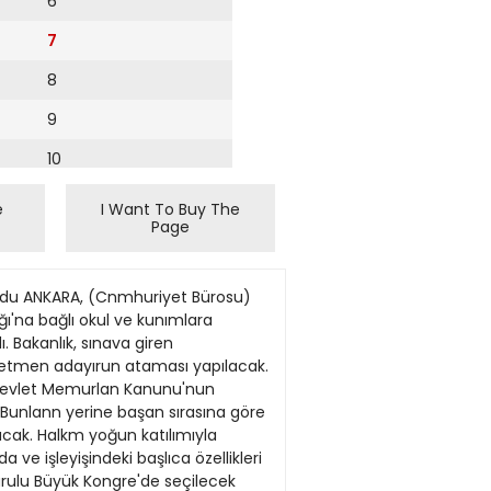
6
7
8
9
10
11
e
I Want To Buy The
Page
12
13
oldu ANKARA, (Cnmhuriyet Bürosu)
14
ğı'na bağlı okul ve kunımlara
Bakanlık, sınava giren
ğretmen adayırun ataması yapılacak.
ı Devlet Memurlan Kanunu'nun
 Bunlann yerine başan sırasına göre
cak. Halkm yoğun katılımıyla
ve işleyişindeki başlıca özellikleri
urulu Büyük Kongre'de seçilecek