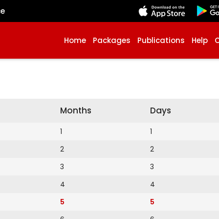
çe
Home
Packages
Publications
Help
Months
Days
1
1
2
2
3
3
4
4
5
5