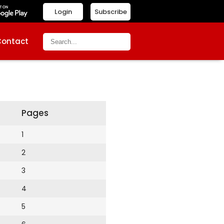
Login
Subscribe
Contact
Pages
1
2
3
4
5