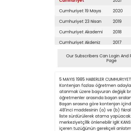
Cumhuriyet
2021
Cumhuriyet 19 Mayıs
2020
Cumhuriyet 23 Nisan
2019
Cumhuriyet Akademi
2018
Cumhuriyet Akdeniz
2017
Cumhuriyet Alışveriş
2016
Our Subscribers Can Login And 
Page
Cumhuriyet Almanya
2015
Cumhuriyet Anadolu
2014
5 MAYIS 1985 HABERLER CUMHURtYET/
Cumhuriyet Ankara
2013
Kontenjan fazlası öğretmen adayları
atanmak üzere başvuran değişik br
Cumhuriyet Büyük
2012
öğretrnenler arasında başan sırala
Taaruz
Başan sırasına göre kontenjan için
2011
48'inci maddesinin (a) ve (b) fıkra
Cumhuriyet
Cumartesi
liste sürdürülerek atama yapüacak.
2010
merkeziyetçîllk önlenebilir IglK KAN
Cumhuriyet Çevre
2009
içeren tuzüğünün gerekçeli anlatım