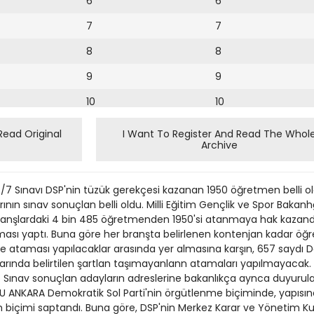
6
6
7
7
8
8
9
9
10
10
11
11
Read Original
I Want To Register And Read The Whol
Archive
12
12
13
7 Sınavı DSP'nin tüzük gerekçesi kazanan 1950 öğretmen belli 
14
nın sınav sonuçlan belli oldu. Milli Eğitim Gençlik ve Spor Bakanh
anşlardaki 4 bin 485 öğretmenden 1950'si atanmaya hak kazandı. 
15
ması yaptı. Buna göre her branşta belirlenen kontenjan kadar ö
de ataması yapılacaklar arasında yer almasına karşın, 657 sayd
16
larında belirtilen şartlan taşımayanlann atamaları yapılmayacak.
 Sınav sonuçlan adayların adreslerine bakanlıkça aynca duyurula
17
SU ANKARA Demokratik Sol Parti'nin örgütlenme biçiminde, yapısında 
18
 biçimi saptandı. Buna göre, DSP'nin Merkez Karar ve Yönetim K