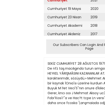
Cumhuriyet
2021
Cumhuriyet 19 Mayıs
2020
Cumhuriyet 23 Nisan
2019
Cumhuriyet Akademi
2018
Cumhuriyet Akdeniz
2017
Cumhuriyet Alışveriş
2016
Our Subscribers Can Login And 
Page
Cumhuriyet Almanya
2015
Cumhuriyet Anadolu
2014
SEKİZ CUMHURİYET 28 AĞUSTOS 1979 ( BULMACA SOLDAN 3AĞA: 1 Atcturk'un, kurîulus savosı yıı orınick' anıhşı. 2 Za,er Yo netıcı, emreden 3 De nfz taş.rnacılıgında turun sımgssı Eski uygarlıkîardcn 4 8 ra cfipımınoa kul'cnılon madde Turk paası o' CUSÜ 5 Ada e 6 Te r ATATÜRK HEYKEL YÂRIŞMÂSINI KAZANANLAR ATATÜRK'Ü ANLATTHAR 123456789 Hüseyin GEZER: «Çıkış noktam Atatürk'ün. özgürlük ve bağımsızhk karakterımdir, sözüydü.» Mehmet AKSOY: «Mustafa Kemal'i Atatürk yapan sey neydi. Kurtuluş Savasınm önderi olması.» Şadi ÇALIK: «Anıtı bir kaynak 1Onıa'sı üzerine kurduın Amacım buydu. Autürk bir kaynaktır.» Doğan HIZLAN AictOrk'un 10O doğUTi yı!do numiınde Turkıye Buyuk M l!et Veci'S''nın onure d'kılec»l< A tctırk an,t hgvt.elt'j vorıçno so rfjçıvın dahıa nnce yayınlo 'Prt'ık YarışTndo b'r rcı 03ü In Huseyîn Gerer, kncı ooı J Mehmat Aksoy uc3rcJuğu d9 Şadı Calık kozanmışt. Hıı=c n Gezer. do^o önc a de Antclvo'da Kcobrk Derr r Ç~.k Fobr'Kosı'r''a ve Hac?t tcpe Ln versı'eSt Beytepe KomPLSıTnde yaptıoı Ataturk am'lorıyıo tonırnrs bır yoTucurfuzdur Mehniet Aksov ıse daha once fcoska \anşmaiada odjl ycanıııs çenc bır vortucu (JCfT~ıı Ö^K'U ko7ciQi Sad CnI k dc Ataiurk ne/kelleı ve dığsr taşor.h caiışmalar yia b ırıvoro'u Bı.r uc sanatcımızo da odul kazonoi onıt ycntu'arı uzerıne soru ar voneltt k • Soyın Huseyln Gszer, Ataturk'un 100 Tiyatro Evreninden Hüseyin Gezer ri"' V Cdj'j> "csı >i Vu* »azasında ta"Nnı soptayamaci'ğ m D r tarıhte rfogrr^şun Nufus tezke'emds^ı 1920 dogufi tor h rn doçru osg l 15^4 ts Istanf'u. Dev et Guzçı Saiatlor Akaoem sıh ne aıra •v 1948 de eyel bOt.njnj tOTcmlodırn sı eik n. 7 Akıl'ı o maK cnlamına fııl. 8 Şı< fj' V'"nlı an arıına sozcuk. 9 Tersı ınce a,rm an'a rrTıa bı es V sc?ck YUKARIDAN AŞAĞIYA: 1 ETipen/al st sa dın vı defetme 2 Bo/urccn omuzlara sarkıtılarak ku>lanılan r.jrk g'/ım eşyası B leç Tiind9iı hıdrcen yerıne mac'en alorak tuz o uştLrobı'en b.ieş k 3 Tsrs1, Kurtuluş Sa\aşırrızaa etkın oian derneğın K • sa'tılmışı Amacıcr cn o mıno esk oı'den sozcuk (CoğjD. 4 Aî! n n s rpgesı llet'ştTi sısten'er.nden Başıno bır harf getınlo'ığınae îers: Isv ore nıo kentlennden. 6 O<sıde olrrak 7 Ters. nesneyı kuvve'h bçmda tutma Te'sı proienm öge'erınd«n bırın"i tıptc'l siTges 8 Dıze Te'sı boyunj so^uk'on korj moı< c n k.icnıiar g 9 CoğalaT Is m DVNKÜ BULMACANIN COZUMU SOLDAN SAĞA: 1 Agcrafobı 2 Pe r:îon ı 3 Aztek Sol 4 Am k. 6 l'aneî Ek. 7 Somüruipn S İta E ele 9 Tok Kes YUKARIDAN AŞAG1YA: 1 Apard s ; 2 Gez îo:A 3 Ortalam;^. 4 reM Nu. 5 A!kı Erek 6 oF Ko tu e 7 Ons leS 8 Rıo Rse, 9 it E KneC 194Ö'te Parts'e q t t m ı
Cumhuriyet Ankara
2013
Cumhuriyet Büyük
2012
Taaruz
2011
Cumhuriyet
Cumartesi
2010
Cumhuriyet Çevre
2009