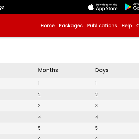
çe
Home
Packages
Publications
Help
Months
Days
1
1
2
2
3
3
4
4
5
5