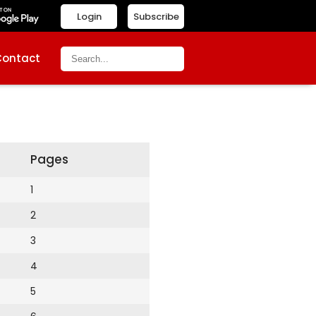
Login
Subscribe
Contact
Pages
1
2
3
4
5