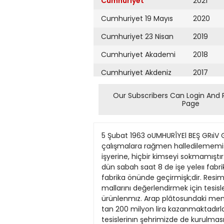
Cumhuriyet
2021
Cumhuriyet 19 Mayıs
2020
Cumhuriyet 23 Nisan
2019
Cumhuriyet Akademi
2018
Cumhuriyet Akdeniz
2017
Cumhuriyet Alışveriş
2016
Our Subscribers Can Login And 
Page
Cumhuriyet Almanya
2015
Cumhuriyet Anadolu
2014
5 Şubat 1963 oUMHURÎYEl BEŞ GRıiV GELİŞİVOR 9 gün önce başlıyan İstinyedeki Kavel Kablo rabnkasındaki iş uyuşmazlığı, dün de bütün çalışmalara rağmen halledilememiş ve fabrika önünde toplanan 220 işçi, Emniyet kuvvetleri tarafından muhafaza altına alınan işyerine, hiçbir kimseyi sokmamıştır. Pazar günü ve gecesi, fabrika önünde çadır kurarak bekliyon, ellerinde çeşitli dövizler taşıyan işçiler; dün sabah saat 8 de işe yeleıı fabrika memurlarmı ve bu arada iş için müracaat eden işçileri ıceri almamışlardır. İşçiler, dün geceyi yine fabrika önünde geçirmişk;dir. Resimde. grevci işçiler görülmektedir. ^'lilllllllllllllllHIIIIIIIIIIIIIIIMIlllllllllllllllllllllllMIIIIIIIIIMIIIIIIIIMIIIü Mersinde ham ihraç mallarını değerlendirmek için tesisler kurulacak Mersın 4 (Güney İllerı Merkez Bürosu • Teleks) Bölgemizden ham olarak ihraç edilen bazı ürünlenmız. Arap plâtosundaki memleketlerde 1e mizlendıkten sonra tekfar pıvasaya çıkarılmakta. bu suretle Araplar yılda en az açık tan 200 milyon lira kazanmaktadırlar. Bu durumu gözönüne alan şehrimizdeki ihracatçılardan bazılan krıplâj pliyaj ve yün vıkama tesislerinın şehrimizde de kurulması için Sınai Kal kınma Bankası ile bağlantı Kurmuşlardır. 7 milyon liraya çıkacak olan tesisler için 4 milyon liralık finansman temin edılmiştir Yurt ü'rünlerimizi işleyip te mızledikten sonra böylece dış pıyasalara daha yüksek fiyatia satmak imkânı olacaktır. Bu arada sermayenın artırılması için hisse senetlerinin piyasaya çıkanlması istenmektedi'r. Nevşehirde bir eski eserler müzesi tesis edilecek Nevşehır 4, (Güney llleri Merkez Bürosu Teleks) Damat Ibrahim Paşa küllıyesinde bir «eski eserler müzesi» tesısı hıısusund.* ilgilıler nezdmde tpşehbüsler yapıimaktadur Milli Eğitırr Bakanlığı Eskı Eserler ve MJzeleı Genel Mü dürlüğü tarafından konulacaltahsisatla yapılacak mÜ7e ışı için. Damat İbrahım Paşa kül liyesınin kâfı geleceğı ve il çevresinden bırçok tarihi eser lerin derlenebileceği ıfade edıl mektedır Yurdumuza kaçak giren bir Suriyeli Antakyada yakalandı Antakya 4 (Güney llleri Merkez Bürosu Teleks) Yayladağ ilçesinde Bezge bucağı yakınlarında Suriyeli bir şahıs yakalanmıştır. Bezge bucak jandarma karakoluna mensup iki kışilik köy (jevriye kolu. yolda dul'umundan şüphe ettiklen bir şahısla karşılaşmışlardır. Yapılan inceleme sonund» bu şahsııı Halep'in Azıziye mahallesi halkından Horın Hacıyan adınd.ı Suriyeli bir Ermpni olduğu an laşılmıştır. Yurdumuza kaçak olaTak giren Suriyeli. adliyeyp sevkedilmiş. sorgu c ıınu mütaakıp tevkif edilmıştir larının ifadelerini alışında hazır bulunmuştur. "*• Tanıklar başvuruyor Savcılık, yazımızın başında da belirttiğimiz gibi olayın insanca kayıp ve maddi hasar kıs
Cumhuriyet Ankara
2013
Cumhuriyet Büyük
2012
Taaruz
2011
Cumhuriyet
Cumartesi
2010
Cumhuriyet Çevre
2009