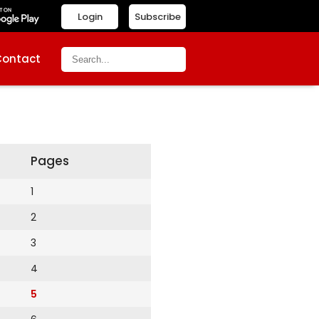
Login
Subscribe
Contact
Pages
1
2
3
4
5