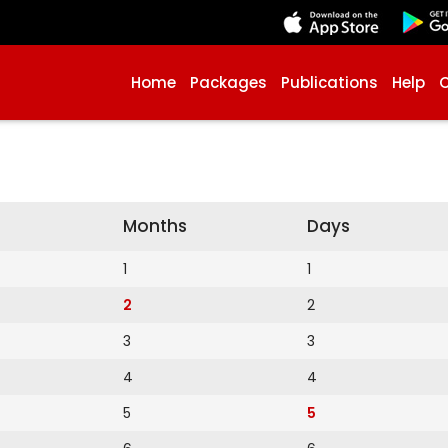
Home
Packages
Publications
Help
Months
Days
1
1
2
2
3
3
4
4
5
5